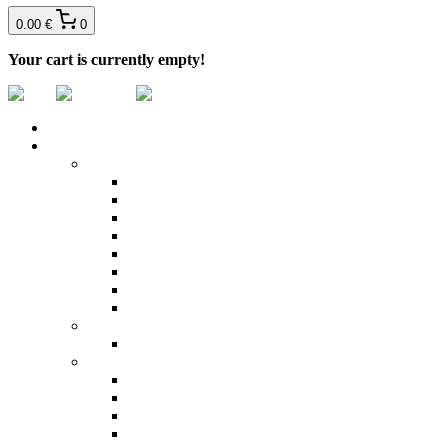
0.00 €
0
Your cart is currently empty!
DOMOV
PRODUKTY
Bazénová chémia
Bezchlórová dezinfekcia
Chlórová dezinfekcia
Čistiace prostriedky
Prostriedky proti riasam a na zazimovanie
Regulácia pH
Stabilizátory
Testery a plaváky
Vločkovače
Bazénové ohrevy vody
Tepelné čerpadlá
Externé príslušenstvo bazénov
Bazénové rebríky
Mriežky žľabové
Odrazové dosky
Solárne sprchy