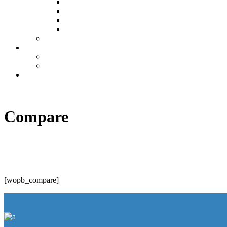
Montážne (predmontážne) diely bazénu
Protiprúdy, atrakcie a príslušenstvo
PVC inštalačný materiál
Stavebné tvárnice…
Bazár
Informácie
Ochrana osobných údajov GDPR
Obchodné podmienky
Kontakt
Top
Compare
[wopb_compare]