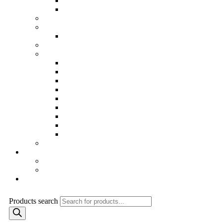
Odrazové dosky
Solárne sprchy
Náhradne diely
Príslušenstvo k bazénom
Robotické vysávače
Saunové esencie
Stavba bazénu…
Bazenové fólie a príslušenstvo
Bazénové osvetlenie
Dávkovacie zariadenia
Filtračné čerpadlá
Filtračné zariadenia a prislušenstvo
Montážne (predmontážne) diely bazénu
Protiprúdy, atrakcie a príslušenstvo
PVC inštalačný materiál
Stavebné tvárnice…
Bazár
Informácie
Ochrana osobných údajov GDPR
Obchodné podmienky
Kontakt
Products search