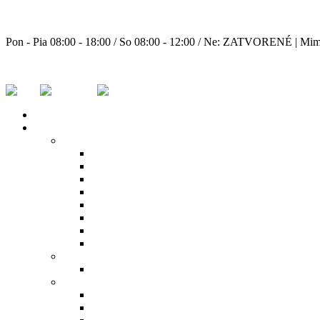
+ 421 0903 213 532
Pon - Pia 08:00 - 18:00 / So 08:00 - 12:00 / Ne: ZATVORENÉ | Mimo
wander@wander.sk
DOMOV
PRODUKTY
Bazénová chémia
Bezchlórová dezinfekcia
Chlórová dezinfekcia
Čistiace prostriedky
Prostriedky proti riasam a na zazimovanie
Regulácia pH
Stabilizátory
Testery a plaváky
Vločkovače
Bazénové ohrevy vody
Tepelné čerpadlá
Externé príslušenstvo bazénov
Bazénové rebríky
Mriežky žľabové