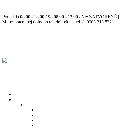
+ 421 0903 213 532
Pon - Pia 08:00 - 18:00 / So 08:00 - 12:00 / Ne: ZATVORENÉ |
Mimo pracovnej doby po tel. dohode na tel. č: 0903 213 532
wander@wander.sk
DOMOV
PRODUKTY
Bazénová chémia
Bezchlórová dezinfekcia
Chlórová dezinfekcia
Čistiace prostriedky
Prostriedky proti riasam a na zazimovanie