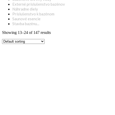
Externé príslušenstvo bazénov
Náhradne diely
Príslušenstvo k bazénom
Saunové esencie
Stavba bazénu...
Showing 13–24 of 147 results