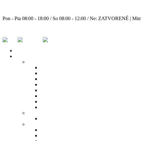
+ 421 0903 213 532
Pon - Pia 08:00 - 18:00 / So 08:00 - 12:00 / Ne: ZATVORENÉ | Mimo
wander@wander.sk
DOMOV
PRODUKTY
Bazénová chémia
Bezchlórová dezinfekcia
Chlórová dezinfekcia
Čistiace prostriedky
Prostriedky proti riasam a na zazimovanie
Regulácia pH
Stabilizátory
Testery a plaváky
Vločkovače
Bazénové ohrevy vody
Tepelné čerpadlá
Externé príslušenstvo bazénov
Bazénové rebríky
Mriežky žľabové