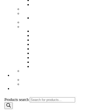
Odrazové dosky
Solárne sprchy
Náhradne diely
Príslušenstvo k bazénom
Robotické vysávače
Saunové esencie
Stavba bazénu…
Bazenové fólie a príslušenstvo
Bazénové osvetlenie
Dávkovacie zariadenia
Filtračné čerpadlá
Filtračné zariadenia a prislušenstvo
Montážne (predmontážne) diely bazénu
Protiprúdy, atrakcie a príslušenstvo
PVC inštalačný materiál
Stavebné tvárnice…
Bazár
Informácie
Ochrana osobných údajov GDPR
Obchodné podmienky
Kontakt
Products search