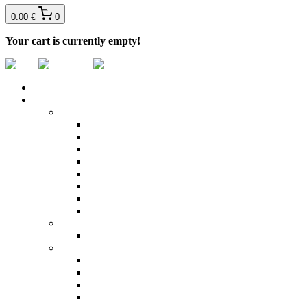
0.00 €
0
Your cart is currently empty!
DOMOV
PRODUKTY
Bazénová chémia
Bezchlórová dezinfekcia
Chlórová dezinfekcia
Čistiace prostriedky
Prostriedky proti riasam a na zazimovanie
Regulácia pH
Stabilizátory
Testery a plaváky
Vločkovače
Bazénové ohrevy vody
Tepelné čerpadlá
Externé príslušenstvo bazénov
Bazénové rebríky
Mriežky žľabové
Odrazové dosky
Solárne sprchy