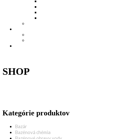
Montážne (predmontážne) diely bazénu
Protiprúdy, atrakcie a príslušenstvo
PVC inštalačný materiál
Stavebné tvárnice…
Bazár
Informácie
Ochrana osobných údajov GDPR
Obchodné podmienky
Kontakt
Top
SHOP
Kategórie produktov
Bazár
Bazénová chémia
Bazénové ohrevy vody