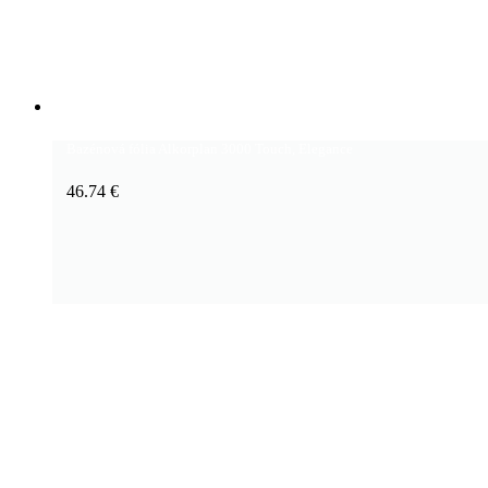
Add to cart
Bazénová fólia Alkorplan 3000 Touch, Elegance
46.74
€